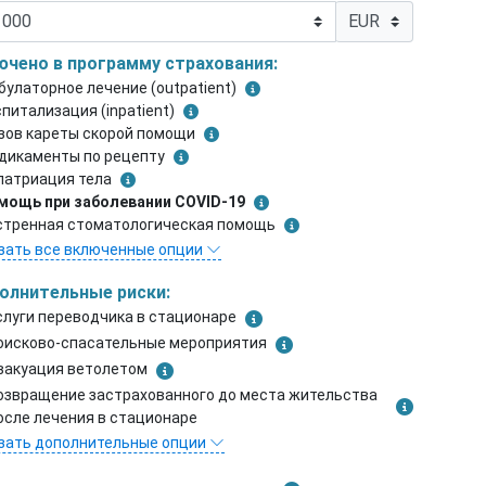
ючено в программу страхования:
булаторное лечение (outpatient)
спитализация (inpatient)
зов кареты скорой помощи
дикаменты по рецепту
патриация тела
мощь при заболевании COVID-19
стренная стоматологическая помощь
зать все включенные опции
олнительные риски:
слуги переводчика в стационаре
оисково-спасательные мероприятия
вакуация ветолетом
озвращение застрахованного до места жительства
осле лечения в стационаре
зать дополнительные опции