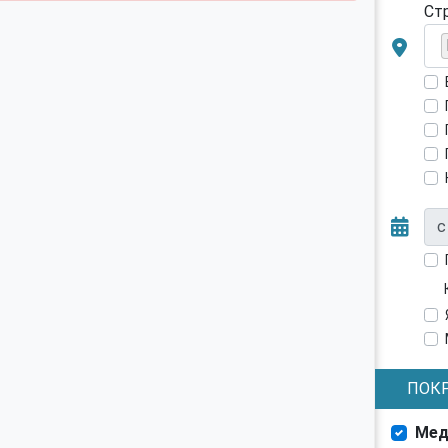
Ст
с
ПОК
Мед