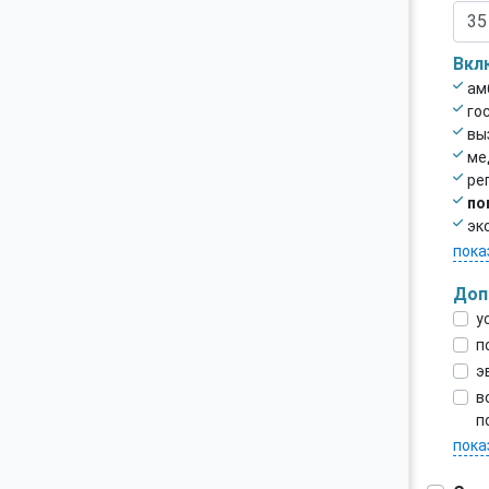
Вкл
ам
го
вы
ме
ре
по
эк
пока
Доп
у
п
э
в
п
пока