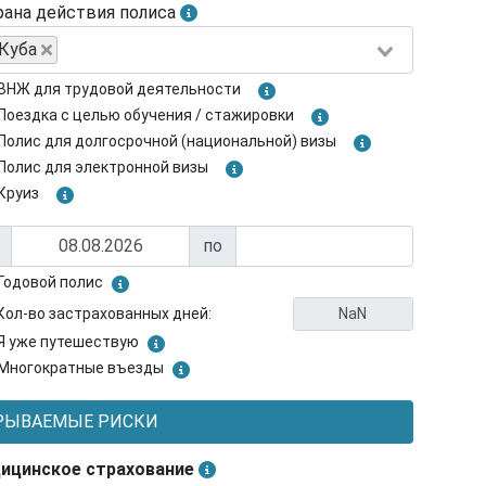
рана действия полиса
Куба
ВНЖ для трудовой деятельности
Поездка с целью обучения / стажировки
Полис для долгосрочной (национальной) визы
Полис для электронной визы
Круиз
по
Годовой полис
Кол-во застрахованных дней:
Я уже путешествую
Многократные въезды
РЫВАЕМЫЕ РИСКИ
ицинское страхование